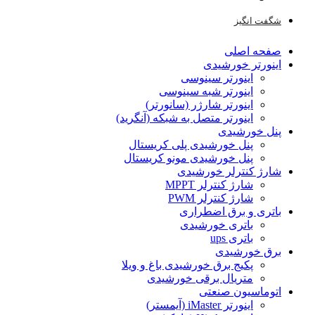
شگفت انگیز
صفحه اصلی
اینورتر خورشیدی
اینورتر سینوسی
اینورتر شبه سینوسی
اینورتر شارژر (سانورتر)
اینورتر متصل به شبکه (آنگرید)
پنل خورشیدی
پنل خورشیدی پلی کریستال
پنل خورشیدی مونو کریستال
شارژ کنترلر خورشیدی
شارژ کنترلر MPPT
شارژ کنترلر PWM
باتری و برق اضطراری
باتری خورشیدی
باتری ups
برق خورشیدی
پکیج برق خورشیدی باغ و ویلا
متریال برقی خورشیدی
اتوماسیون صنعتی
اینورتر iMaster (آیمستر)