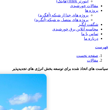
اینورتر Hitek (هایتک)
مقالات خورشیدی
پروژه ها
پروژه های جدا از شبکه (آفگرید)
پروژه های متصل به شبکه (آنگرید)
شگفت انگیز
محاسبه آنلاین برق خورشیدی
تماس با ما
درباره ما
فهرست
صفحه نخست
مقالات
سیاست های اتخاذ شده برای توسعه بخش انرژی های تجدیدپذیر