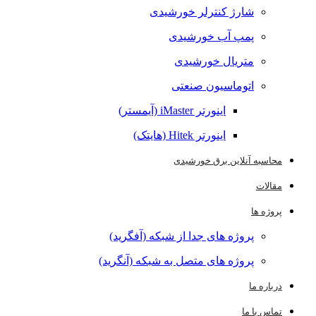
شارژ کنترلر خورشیدی
پمپ آب خورشیدی
متریال خورشیدی
اتوماسیون صنعتی
اینورتر iMaster (آیمستر)
اینورتر Hitek (هایتک)
محاسبه آنلاین برق خورشیدی
مقالات
پروژه ها
پروژه های جدا از شبکه (آفگرید)
پروژه های متصل به شبکه (آنگرید)
درباره ما
تماس با ما