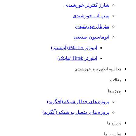
شارژ کنترلر خورشیدی
پمپ آب خورشیدی
متریال خورشیدی
اتوماسیون صنعتی
اینورتر iMaster (آیمستر)
اینورتر Hitek (هایتک)
محاسبه آنلاین برق خورشیدی
مقالات
پروژه ها
پروژه های جدا از شبکه (آفگرید)
پروژه های متصل به شبکه (آنگرید)
درباره ما
تماس با ما