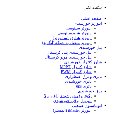
شگفت انگیز
صفحه اصلی
اینورتر خورشیدی
اینورتر سینوسی
اینورتر شبه سینوسی
اینورتر شارژر (سانورتر)
اینورتر متصل به شبکه (آنگرید)
پنل خورشیدی
پنل خورشیدی پلی کریستال
پنل خورشیدی مونو کریستال
شارژ کنترلر خورشیدی
شارژ کنترلر MPPT
شارژ کنترلر PWM
باتری و برق اضطراری
باتری خورشیدی
باتری ups
برق خورشیدی
پکیج برق خورشیدی باغ و ویلا
متریال برقی خورشیدی
اتوماسیون صنعتی
اینورتر iMaster (آیمستر)