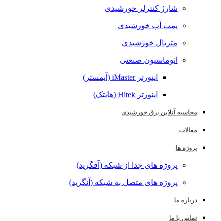
شارژ کنترلر خورشیدی
پمپ آب خورشیدی
متریال خورشیدی
اتوماسیون صنعتی
اینورتر iMaster (آیمستر)
اینورتر Hitek (هایتک)
محاسبه آنلاین برق خورشیدی
مقالات
پروژه ها
پروژه های جدا از شبکه (آفگرید)
پروژه های متصل به شبکه (آنگرید)
درباره ما
تماس با ما