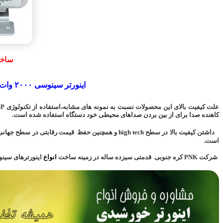
ساخ
اینورتر سینوسی ۲۰۰۰ وات داردا در سه رنج ولتاژی ۲۴/۴۸ ولت DC به ۲۲۰ ولت AC محصول شرکت PNK کره جنوبی.
کاهنده صدا برای از بین بردن صداهای محیطی خود دستگاه استفاده شده است.
داشتن کیفیت بالا
در سطح high tech
و همچنین حفظ قیمت رقابتی در سطح جهانی ب
است.
شرکت PNK کره جنوبی قدمتی سیزده ساله در زمینه ساخت
انواع
اینورترهای سینو