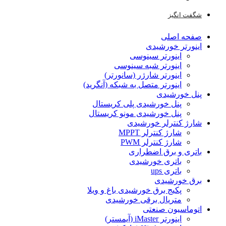
شگفت انگیز
صفحه اصلی
اینورتر خورشیدی
اینورتر سینوسی
اینورتر شبه سینوسی
اینورتر شارژر (سانورتر)
اینورتر متصل به شبکه (آنگرید)
پنل خورشیدی
پنل خورشیدی پلی کریستال
پنل خورشیدی مونو کریستال
شارژ کنترلر خورشیدی
شارژ کنترلر MPPT
شارژ کنترلر PWM
باتری و برق اضطراری
باتری خورشیدی
باتری ups
برق خورشیدی
پکیج برق خورشیدی باغ و ویلا
متریال برقی خورشیدی
اتوماسیون صنعتی
اینورتر iMaster (آیمستر)