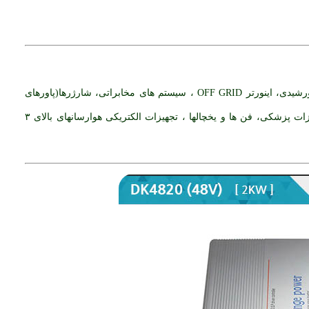
از اینورترهای سینوسی در تجهیزات الکتریکی با بار غیر خطی (موتورهای کویل و سلفی و پمپ های الکتریکی) ،سیستم های فتوولتایک و سیستم های خورشیدی، اینورتر OFF GRID ، سیستم های مخابراتی، شارژرها(پاورهای
الکتریکی) ، اینورترهای سه فاز، مدارات PLC و دستگاهای با قابلیت کنترلی، تجهیزات ازمایشگاهی با دقت بالا، تجهیزات کالیبراسیون با دقت بالا، تجهیزات پزشکی، فن ها و یخچالها ، تجهیزات الکتریکی هوارسانهای بالای ۳