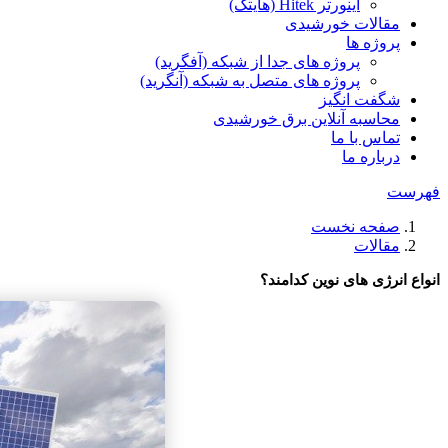
اینورتر Hitek (هایتک)
مقالات خورشیدی
پروژه ها
پروژه های جدا از شبکه (آفگرید)
پروژه های متصل به شبکه (آنگرید)
شگفت انگیز
محاسبه آنلاین برق خورشیدی
تماس با ما
درباره ما
فهرست
صفحه نخست
مقالات
انواع انرژی های نوین کدامند؟