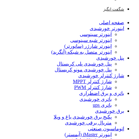
شگفت انگیز
صفحه اصلی
اینورتر خورشیدی
اینورتر سینوسی
اینورتر شبه سینوسی
اینورتر شارژر (سانورتر)
اینورتر متصل به شبکه (آنگرید)
پنل خورشیدی
پنل خورشیدی پلی کریستال
پنل خورشیدی مونو کریستال
شارژ کنترلر خورشیدی
شارژ کنترلر MPPT
شارژ کنترلر PWM
باتری و برق اضطراری
باتری خورشیدی
باتری ups
برق خورشیدی
پکیج برق خورشیدی باغ و ویلا
متریال برقی خورشیدی
اتوماسیون صنعتی
اینورتر iMaster (آیمستر)