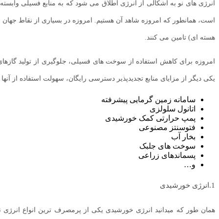
انرژی های نو به اشکالی از انرژی اطلاق می شود که به منابع فسیلی وابسته نی
است، همانطور که امروزه شاهد آن هستیم. امروزه در بسیاری از نقاط جهان شا
هسته ای) تامین می کنند.
امروزه برای کاهش استفاده از سوخت های فسیلی، جلوگیری از تولید گازهای گل
یکی دیگر از مزایای منابع تجدیدپذیر دسترسی رایگان، سهولت استفاده از آنه
سامانه زمین گرمایی پیشرفته
اتانول سلولزی
پمپ حرارتی کمک خورشیدی
فتوسنتز مصنوعی
بخار آب
سوخت های جلبک
پسماندهای زراعی
و…
1.انرژی خورشیدی
همان طور که میدانید انرژی خورشیدی یکی از پرمصرف ترین انواع انرژی ن