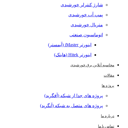
شارژ کنترلر خورشیدی
پمپ آب خورشیدی
متریال خورشیدی
اتوماسیون صنعتی
اینورتر iMaster (آیمستر)
اینورتر Hitek (هایتک)
محاسبه آنلاین برق خورشیدی
مقالات
پروژه ها
پروژه های جدا از شبکه (آفگرید)
پروژه های متصل به شبکه (آنگرید)
درباره ما
تماس با ما