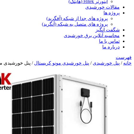
اینورتر Hitek (هایتک)
مقالات خورشیدی
پروژه ها
پروژه های جدا از شبکه (آفگرید)
پروژه های متصل به شبکه (آنگرید)
شگفت انگیز
محاسبه آنلاین برق خورشیدی
تماس با ما
درباره ما
فهرست
خانه
/
پنل خورشیدی
/
پنل خورشیدی مونو کریستال
/ پنل خورشیدی مونو کریستال 150