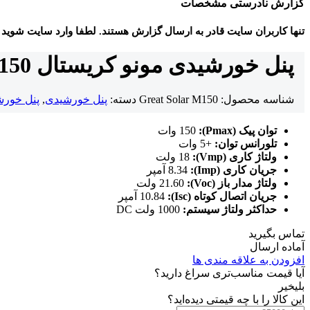
گزارش نادرستی مشخصات
تنها کاربران سایت قادر به ارسال گزارش هستند. لطفا وارد سایت شوید
پنل خورشیدی مونو کریستال 150 وات برند Great Solar
شناسه محصول:
Great Solar M150
دسته:
پنل خورشیدی
,
پنل خورش
توان پیک (Pmax):
150 وات
تلورانس توان:
+5 وات
ولتاژ کاری (Vmp):
18 ولت
جریان کاری (Imp):
8.34 آمپر
ولتاژ مدار باز (Voc):
21.60 ولت
جریان اتصال کوتاه (Isc):
10.84 آمپر
حداکثر ولتاژ سیستم:
1000 ولت DC
تماس بگیرید
آماده ارسال
افزودن به علاقه مندی ها
آیا قیمت مناسب‌تری سراغ دارید؟
بلی
خیر
این کالا را با چه قیمتی دیده‌اید؟