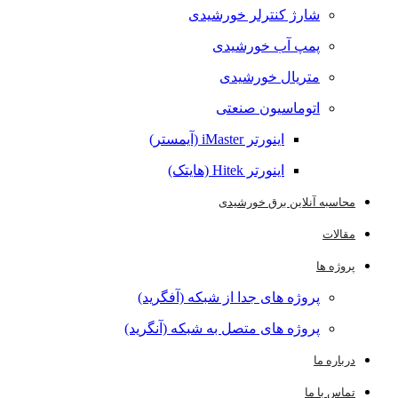
شارژ کنترلر خورشیدی
پمپ آب خورشیدی
متریال خورشیدی
اتوماسیون صنعتی
اینورتر iMaster (آیمستر)
اینورتر Hitek (هایتک)
محاسبه آنلاین برق خورشیدی
مقالات
پروژه ها
پروژه های جدا از شبکه (آفگرید)
پروژه های متصل به شبکه (آنگرید)
درباره ما
تماس با ما