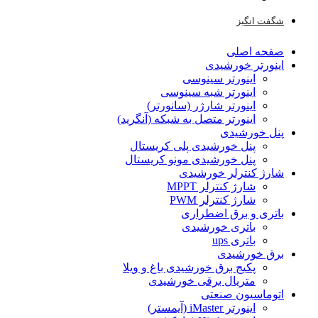
شگفت انگیز
صفحه اصلی
اینورتر خورشیدی
اینورتر سینوسی
اینورتر شبه سینوسی
اینورتر شارژر (سانورتر)
اینورتر متصل به شبکه (آنگرید)
پنل خورشیدی
پنل خورشیدی پلی کریستال
پنل خورشیدی مونو کریستال
شارژ کنترلر خورشیدی
شارژ کنترلر MPPT
شارژ کنترلر PWM
باتری و برق اضطراری
باتری خورشیدی
باتری ups
برق خورشیدی
پکیج برق خورشیدی باغ و ویلا
متریال برقی خورشیدی
اتوماسیون صنعتی
اینورتر iMaster (آیمستر)