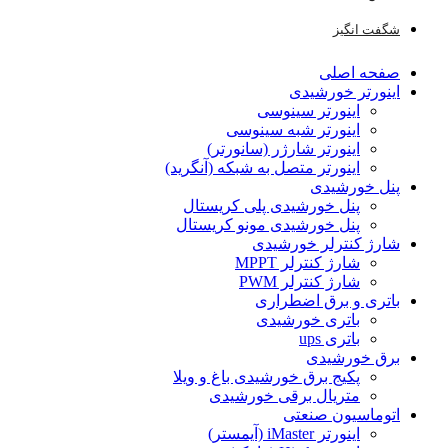
شگفت انگیز
صفحه اصلی
اینورتر خورشیدی
اینورتر سینوسی
اینورتر شبه سینوسی
اینورتر شارژر (سانورتر)
اینورتر متصل به شبکه (آنگرید)
پنل خورشیدی
پنل خورشیدی پلی کریستال
پنل خورشیدی مونو کریستال
شارژ کنترلر خورشیدی
شارژ کنترلر MPPT
شارژ کنترلر PWM
باتری و برق اضطراری
باتری خورشیدی
باتری ups
برق خورشیدی
پکیج برق خورشیدی باغ و ویلا
متریال برقی خورشیدی
اتوماسیون صنعتی
اینورتر iMaster (آیمستر)