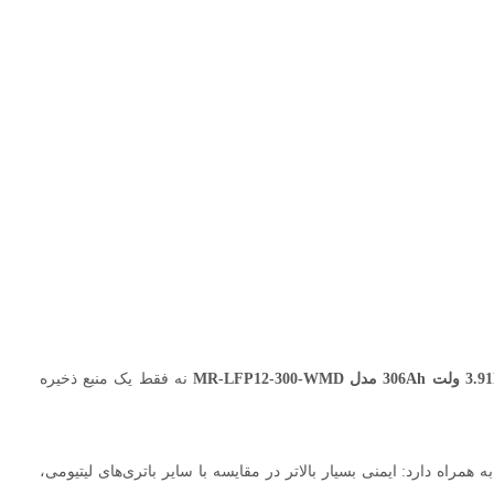
نه فقط یک منبع ذخیره
 برند معتبر BYD است. این تکنولوژی پیشرفته، مزایای کلیدی به همراه دارد: ایمنی بسیار بالاتر در مقایسه با سایر باتری‌های لیتیومی،