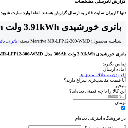
گزارش نادرستی مشخصات
تنها کاربران سایت قادر به ارسال گزارش هستند. لطفا وارد سایت شوید
باتری خورشیدی 3.91kWh ولت 306Ah مدل MR-LFP12-300-WMD
شناسه محصول:
Marsriva MR-LFP12-300-WMD
دسته:
باتری
,
بات
باتری خورشیدی 3.91kWh ولت 306Ah مدل MR-LFP12-300-WMD
تماس بگیرید
آماده ارسال
افزودن به علاقه مندی ها
آیا قیمت مناسب‌تری سراغ دارید؟
بلی
خیر
این کالا را با چه قیمتی دیده‌اید؟
تومان
در فروشگاه اینترنتی دیده‌ام