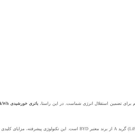
صمیم برای تضمین استقلال انرژی شماست. در این راستا،
باتری خورشیدی 3.91kWh ولت 306Ah مدل MR-LFP12-300-WMD
وجه تمایز اصلی این باتری، استفاده از سلول‌های لیتیوم آهن فسفات (LiFePO4) گرید A از