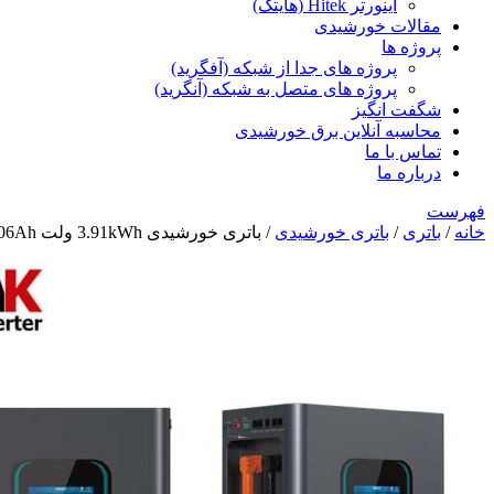
اینورتر Hitek (هایتک)
مقالات خورشیدی
پروژه ها
پروژه های جدا از شبکه (آفگرید)
پروژه های متصل به شبکه (آنگرید)
شگفت انگیز
محاسبه آنلاین برق خورشیدی
تماس با ما
درباره ما
فهرست
خانه
/
باتری
/
باتری خورشیدی
/ باتری خورشیدی 3.91kWh ولت 306Ah مدل MR-LFP12-300-WMD