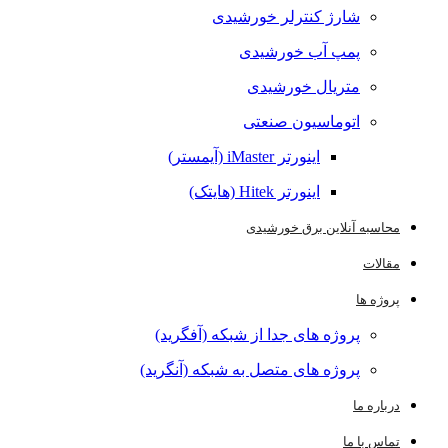
شارژ کنترلر خورشیدی
پمپ آب خورشیدی
متریال خورشیدی
اتوماسیون صنعتی
اینورتر iMaster (آیمستر)
اینورتر Hitek (هایتک)
محاسبه آنلاین برق خورشیدی
مقالات
پروژه ها
پروژه های جدا از شبکه (آفگرید)
پروژه های متصل به شبکه (آنگرید)
درباره ما
تماس با ما