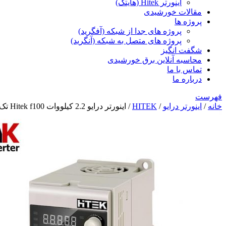
اینورتر Hitek (هایتک)
مقالات خورشیدی
پروژه ها
پروژه های جدا از شبکه (آفگرید)
پروژه های متصل به شبکه (آنگرید)
شگفت انگیز
محاسبه آنلاین برق خورشیدی
تماس با ما
درباره ما
فهرست
خانه
/
اینورتر درایو
/
HITEK
/ اینورتر درایو 2.2 کیلووات Hitek f100 تک فاز مدل F100T20022BX0