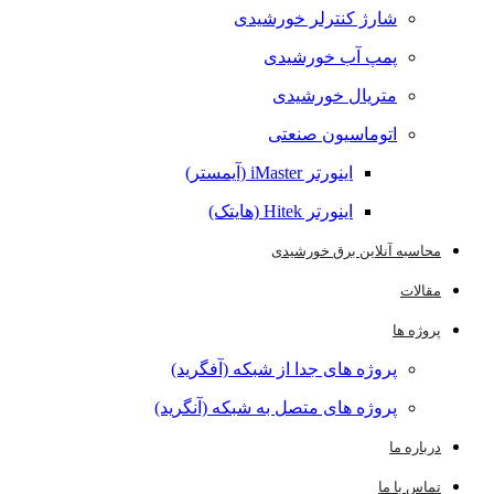
شارژ کنترلر خورشیدی
پمپ آب خورشیدی
متریال خورشیدی
اتوماسیون صنعتی
اینورتر iMaster (آیمستر)
اینورتر Hitek (هایتک)
محاسبه آنلاین برق خورشیدی
مقالات
پروژه ها
پروژه های جدا از شبکه (آفگرید)
پروژه های متصل به شبکه (آنگرید)
درباره ما
تماس با ما