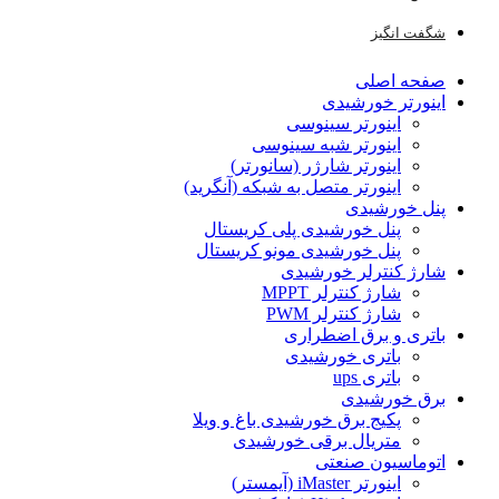
شگفت انگیز
صفحه اصلی
اینورتر خورشیدی
اینورتر سینوسی
اینورتر شبه سینوسی
اینورتر شارژر (سانورتر)
اینورتر متصل به شبکه (آنگرید)
پنل خورشیدی
پنل خورشیدی پلی کریستال
پنل خورشیدی مونو کریستال
شارژ کنترلر خورشیدی
شارژ کنترلر MPPT
شارژ کنترلر PWM
باتری و برق اضطراری
باتری خورشیدی
باتری ups
برق خورشیدی
پکیج برق خورشیدی باغ و ویلا
متریال برقی خورشیدی
اتوماسیون صنعتی
اینورتر iMaster (آیمستر)