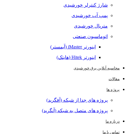
شارژ کنترلر خورشیدی
پمپ آب خورشیدی
متریال خورشیدی
اتوماسیون صنعتی
اینورتر iMaster (آیمستر)
اینورتر Hitek (هایتک)
محاسبه آنلاین برق خورشیدی
مقالات
پروژه ها
پروژه های جدا از شبکه (آفگرید)
پروژه های متصل به شبکه (آنگرید)
درباره ما
تماس با ما