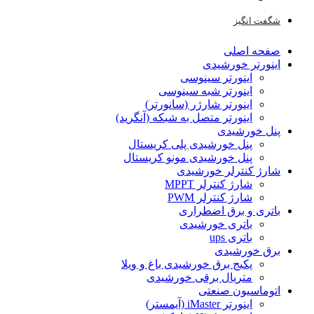
شگفت انگیز
صفحه اصلی
اینورتر خورشیدی
اینورتر سینوسی
اینورتر شبه سینوسی
اینورتر شارژر (سانورتر)
اینورتر متصل به شبکه (آنگرید)
پنل خورشیدی
پنل خورشیدی پلی کریستال
پنل خورشیدی مونو کریستال
شارژ کنترلر خورشیدی
شارژ کنترلر MPPT
شارژ کنترلر PWM
باتری و برق اضطراری
باتری خورشیدی
باتری ups
برق خورشیدی
پکیج برق خورشیدی باغ و ویلا
متریال برقی خورشیدی
اتوماسیون صنعتی
اینورتر iMaster (آیمستر)