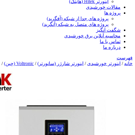
اینورتر Hitek (هایتک)
مقالات خورشیدی
پروژه ها
پروژه های جدا از شبکه (آفگرید)
پروژه های متصل به شبکه (آنگرید)
شگفت انگیز
محاسبه آنلاین برق خورشیدی
تماس با ما
درباره ما
فهرست
خانه
/
اینورتر خورشیدی
/
اینورتر شارژر (سانورتر)
/
Voltronic (چین)
/ اینور