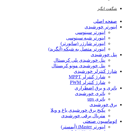
شگفت انگیز
صفحه اصلی
اینورتر خورشیدی
اینورتر سینوسی
اینورتر شبه سینوسی
اینورتر شارژر (سانورتر)
اینورتر متصل به شبکه (آنگرید)
پنل خورشیدی
پنل خورشیدی پلی کریستال
پنل خورشیدی مونو کریستال
شارژ کنترلر خورشیدی
شارژ کنترلر MPPT
شارژ کنترلر PWM
باتری و برق اضطراری
باتری خورشیدی
باتری ups
برق خورشیدی
پکیج برق خورشیدی باغ و ویلا
متریال برقی خورشیدی
اتوماسیون صنعتی
اینورتر iMaster (آیمستر)