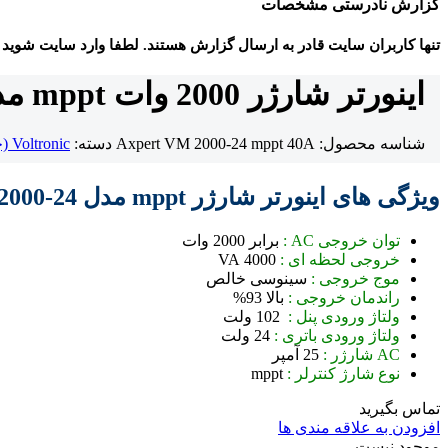
گزارش نادرستی مشخصات
تنها کاربران سایت قادر به ارسال گزارش هستند. لطفا وارد سایت شوید
اینورتر شارژر 2000 وات mppt مدل Axpert VM 2000-24
شناسه محصول:
Axpert VM 2000-24 mppt 40A
دسته:
Voltronic (چین)
ویژگی های اینورتر شارژر mppt مدل Axpert VM 2000-24 :
توان خروجی AC :
برابر 2000 وات
خروجی لحظه ای :
4000 VA
موج خروجی :
سینوسی خالص
راندمان خروجی :
بالا 93%
ولتاژ ورودی پنل :
102 ولت
ولتاژ ورودی باتری :
24 ولت
AC شارژر :
25 آمپر
نوع شارژ کنترلر :
mppt
تماس بگیرید
افزودن به علاقه مندی ها
موجود نیست