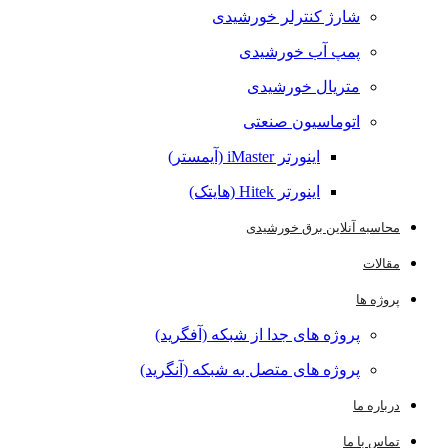
شارژ کنترلر خورشیدی
پمپ آب خورشیدی
متریال خورشیدی
اتوماسیون صنعتی
اینورتر iMaster (آیمستر)
اینورتر Hitek (هایتک)
محاسبه آنلاین برق خورشیدی
مقالات
پروژه ها
پروژه های جدا از شبکه (آفگرید)
پروژه های متصل به شبکه (آنگرید)
درباره ما
تماس با ما