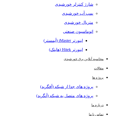
شارژ کنترلر خورشیدی
پمپ آب خورشیدی
متریال خورشیدی
اتوماسیون صنعتی
اینورتر iMaster (آیمستر)
اینورتر Hitek (هایتک)
محاسبه آنلاین برق خورشیدی
مقالات
پروژه ها
پروژه های جدا از شبکه (آفگرید)
پروژه های متصل به شبکه (آنگرید)
درباره ما
تماس با ما