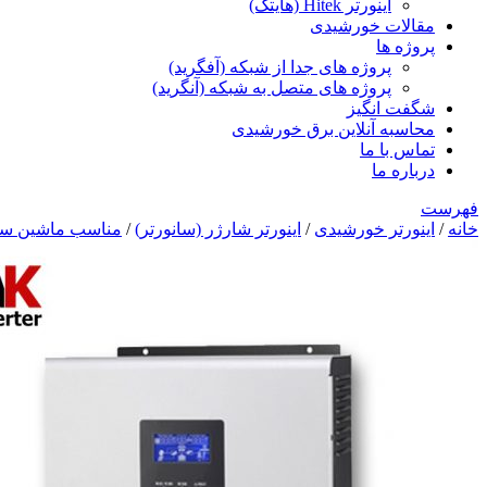
اینورتر Hitek (هایتک)
مقالات خورشیدی
پروژه ها
پروژه های جدا از شبکه (آفگرید)
پروژه های متصل به شبکه (آنگرید)
شگفت انگیز
محاسبه آنلاین برق خورشیدی
تماس با ما
درباره ما
فهرست
خانه
/
اینورتر خورشیدی
/
اینورتر شارژر (سانورتر)
/
مناسب ماشین سن