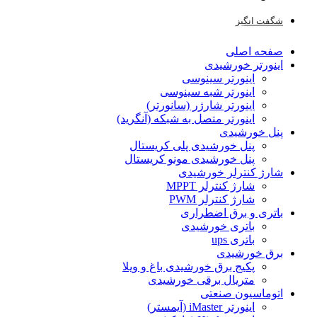
شگفت انگیز
صفحه اصلی
اینورتر خورشیدی
اینورتر سینوسی
اینورتر شبه سینوسی
اینورتر شارژر (سانورتر)
اینورتر متصل به شبکه (آنگرید)
پنل خورشیدی
پنل خورشیدی پلی کریستال
پنل خورشیدی مونو کریستال
شارژ کنترلر خورشیدی
شارژ کنترلر MPPT
شارژ کنترلر PWM
باتری و برق اضطراری
باتری خورشیدی
باتری ups
برق خورشیدی
پکیج برق خورشیدی باغ و ویلا
متریال برقی خورشیدی
اتوماسیون صنعتی
اینورتر iMaster (آیمستر)