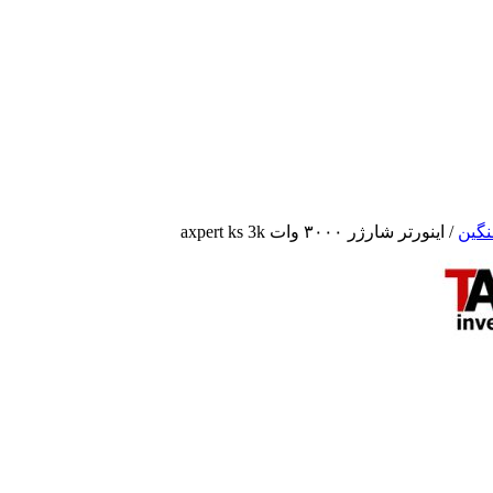
گین
/ اینورتر شارژر ۳۰۰۰ وات axpert ks 3k