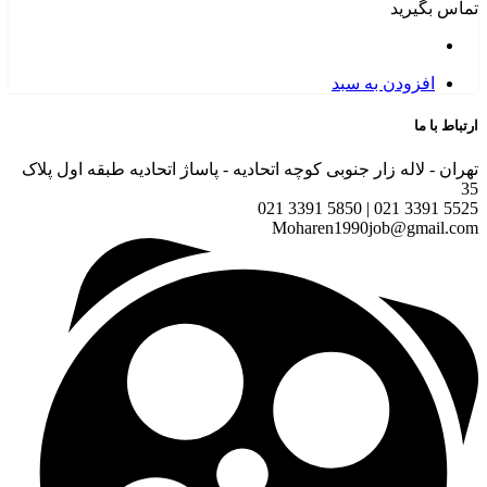
ید
دن به سبد
له زار جنوبی کوچه اتحادیه - پاساژ اتحادیه طبقه اول پلاک
Moharen1990job@g