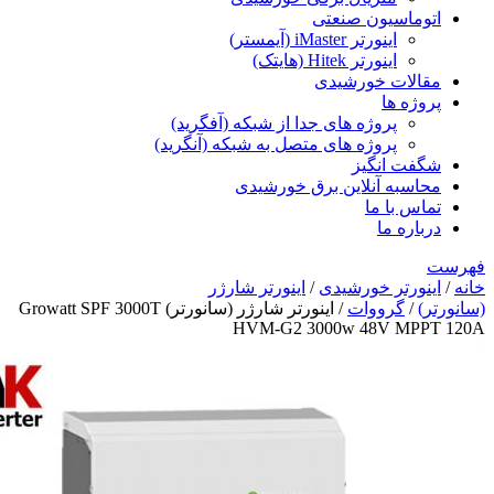
ماسیون صنعتی
اینورتر iMaster (آیمستر)
اینورتر Hitek (هایتک)
لات خورشیدی
ه ها
پروژه های جدا از شبکه (آفگرید)
پروژه های متصل به شبکه (آنگرید)
ت انگیز
سبه آنلاین برق خورشیدی
 با ما
ره ما
ورتر خورشیدی
/
اینورتر شارژر
گرووات
/ اینورتر شارژر (سانورتر) Growatt SPF 3000T
HVM-G2 3000w 48V M