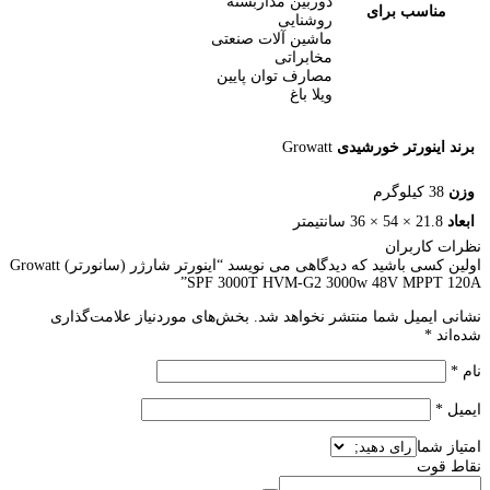
دوربین مداربسته
 برای
روشنایی
ماشین آلات صنعتی
مخابراتی
مصارف توان پایین
ویلا باغ
رتر خورشیدی
Growatt
ران
اولین کسی باشید که دیدگاهی می نویسد “اینورتر شارژر (سانورتر) Growatt
SPF 3000T HVM-G2 3000w 48V M
ل شما منتشر نخواهد شد.
بخش‌های موردنیاز علامت‌گذاری