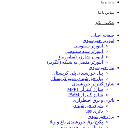
ه ما
 با ما
 انگیز
ه اصلی
ورتر خورشیدی
اینورتر سینوسی
اینورتر شبه سینوسی
اینورتر شارژر (سانورتر)
اینورتر متصل به شبکه (آنگرید)
 خورشیدی
پنل خورشیدی پلی کریستال
پنل خورشیدی مونو کریستال
ژ کنترلر خورشیدی
شارژ کنترلر MPPT
شارژ کنترلر PWM
ری و برق اضطراری
باتری خورشیدی
باتری ups
 خورشیدی
پکیج برق خورشیدی باغ و ویلا
متریال برقی خورشیدی