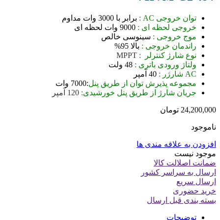
 خروجی AC :
برابر با 3000 وات مداوم
جی لحظه ای :
9000 وات لحظه ای
 خروجی :
سینوسی خالص
دمان خروجی :
بالا 95%
شارژ کنترلر :
MPPT
ژ ورودی باتری :
48 ولت
40 آمپر
وعه پذیرش توان از طریق پنل
:7000 وات
ان شارژ از طریق پنل خورشیدی:
120 آمپر
2
تومان
 علاقه مندی ها
ست
الت کالا
 سراسر کشور
یع
ری
 قبل ارسال
یحات