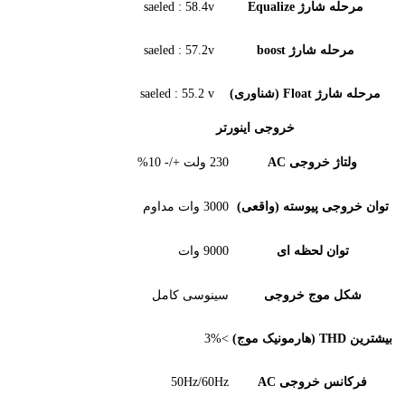
شارژ Equalize
saeled : 58.4v
له شارژ boost
saeled : 57.2v
F (شناوری)
saeled : 55.2 v
خروجی اینورتر
ژ خروجی AC
230 ولت +/- 10%
جی پیوسته (واقعی)
3000 وات مداوم
ان لحظه ای
9000 وات
 موج خروجی
سینوسی کامل
>3%
س خروجی AC
50Hz/60Hz