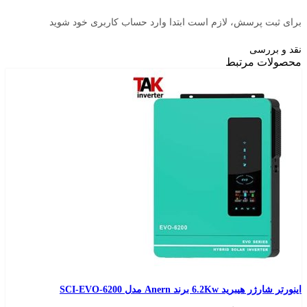
رسش، لازم است ابتدا وارد حساب کاربری خود شوید
سی
مرتبط
رند Anern مدل SCI-EVO-6200