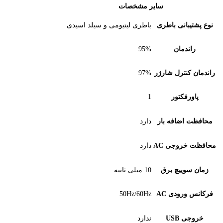
سایر مشخصات
بانی باطری
باطری لیتیومی و سیلد اسیدی
دمان
95%
نترل شارژر
97%
فکتور
1
اضافه بار
دارد
روجی AC
دارد
وییچ برق
10 میلی ثانیه
رودی AC
50Hz/60Hz
USB
ندارد