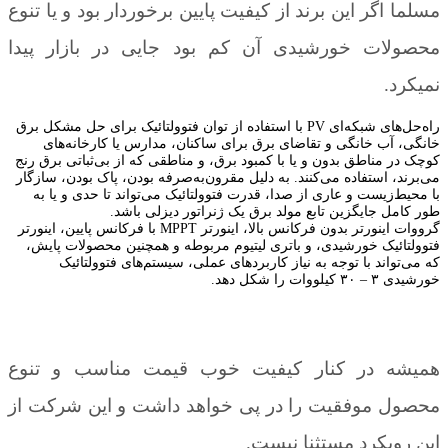
 این برند از کیفیت پایین برخوردار بود و یا تنوع
 خورشیدی آن کم بود جایی در بازار پیدا
شبکه‌ای
PV
با
استفاده
از
توان
فتوولتائیک
برای
حل
مشکل
برق
خانگی
و
تقاضای
برق
برای
ساکنان،
مدارس
یا
کارخانه‌های
ناطق
بدون
و یا
با
کمبود
برق،
و
مناطقی
که
از
بی‌ثباتی
برق
رنج
فاده می‌کنند
.
به دلیل
مقرون‌به‌صرفه
بودن،
پاک
بودن،
سازگار
یست
و
عاری
از صدا،
قدرت
فتوولتائیک
می‌تواند
تا حدی
و
یا
به
جایگزین
تابع
مولد
برق
یک
ژنراتور
دیزلی
باشد
.
ورتر
بدون
فرکانس
بالا،
اینورتر
MPPT
با
فرکانس
پایین،
اینورتر
خورشیدی،
و
باتری
لیتیوم
مربوطه
و
همچنین
محصولات
پایش،
با
توجه
به
نیاز
کاربردهای
عملی،
سیستم‌های
فتوولتائیک
–
۳۰
کیلووات
را
شکل دهد.
در کنار کیفیت خوب قیمت مناسب و تنوع
وفقیت را در پی خواهد داشت و این شرکت از
رد مستثنا نیست.