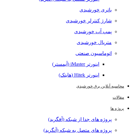
باتری خورشیدی
شارژ کنترلر خورشیدی
پمپ آب خورشیدی
متریال خورشیدی
اتوماسیون صنعتی
اینورتر iMaster (آیمستر)
اینورتر Hitek (هایتک)
به آنلاین برق خورشیدی
ات
ه ها
پروژه های جدا از شبکه (آفگرید)
پروژه های متصل به شبکه (آنگرید)