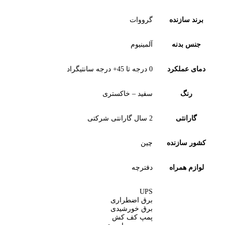
سازنده
گرووات
بدنه
آلمینیوم
عملکرد
0 درجه تا 45+ درجه سانتیگراد
نگ
سفید – خاکستری
انتی
2 سال گارانتی شرکتی
سازنده
چین
 همراه
دفترچه
UPS
برق اضطراری
برق خورشیدی
پمپ کف کش