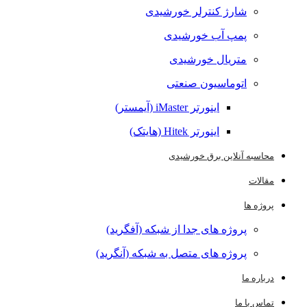
شارژ کنترلر خورشیدی
پمپ آب خورشیدی
متریال خورشیدی
اتوماسیون صنعتی
اینورتر iMaster (آیمستر)
اینورتر Hitek (هایتک)
محاسبه آنلاین برق خورشیدی
مقالات
پروژه ها
پروژه های جدا از شبکه (آفگرید)
پروژه های متصل به شبکه (آنگرید)
درباره ما
تماس با ما