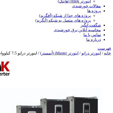
اینورتر Hitek (هایتک)
مقالات خورشیدی
پروژه ها
پروژه های جدا از شبکه (آفگرید)
پروژه های متصل به شبکه (آنگرید)
شگفت انگیز
محاسبه آنلاین برق خورشیدی
تماس با ما
درباره ما
فهرست
خانه
/
اینورتر درایو
/
اینورتر iMaster (آیمستر)
/ اینورتر درایو 7.5 کیلووات iMASTER A1 سه فاز مدل A1-023A-4-N