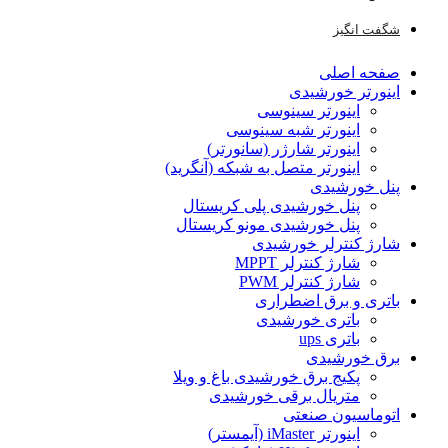
شگفت انگیز
صفحه اصلی
اینورتر خورشیدی
اینورتر سینوسی
اینورتر شبه سینوسی
اینورتر شارژر (سانورتر)
اینورتر متصل به شبکه (آنگرید)
پنل خورشیدی
پنل خورشیدی پلی کریستال
پنل خورشیدی مونو کریستال
شارژ کنترلر خورشیدی
شارژ کنترلر MPPT
شارژ کنترلر PWM
باتری و برق اضطراری
باتری خورشیدی
باتری ups
برق خورشیدی
پکیج برق خورشیدی باغ و ویلا
متریال برقی خورشیدی
اتوماسیون صنعتی
اینورتر iMaster (آیمستر)