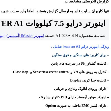
گزارش نادرستی مشخصات
تنها کاربران سایت قادر به ارسال گزارش هستند. لطفا وارد سایت شوید
اینورتر درایو 7.5 کیلووات iMASTER A1 سه فاز مدل A1-023A-4-N
شناسه محصول:
A1-023A-4-N
دسته:
اینورتر iMaster (آیمستر)
,
اینو
ویژگی اینورتر درایو imaster A1 شامل :
–
برای کاربرد های سنگین و فوق سنگین
–
قابلیت گشتاور بالا در سرعت های پایین
–
کنترل به روش های V/f و Sensorless vector control و Close loop
–
قابلیت جدا کردن Display
– دارای ورودی آنالوگ ولتاژی و جریانی
– اینورتر موتور آیمستر دارای PID کنترلر پیشرفته
–
دارای فیلتر EMC داخلی به صورت Option