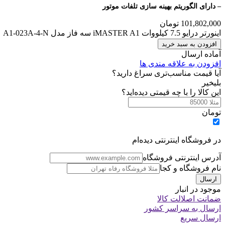
–
دارای الگوریتم بهینه سازی تلفات موتور
101,802,000
تومان
اینورتر درایو 7.5 کیلووات iMASTER A1 سه فاز مدل A1-023A-4-N عدد
افزودن به سبد خرید
آماده ارسال
افزودن به علاقه مندی ها
آیا قیمت مناسب‌تری سراغ دارید؟
بلی
خیر
این کالا را با چه قیمتی دیده‌اید؟
تومان
در فروشگاه اینترنتی دیده‌ام
آدرس اینترنتی فروشگاه
نام فروشگاه و کجا
موجود در انبار
ضمانت اصلالت کالا
ارسال به سراسر کشور
ارسال سریع