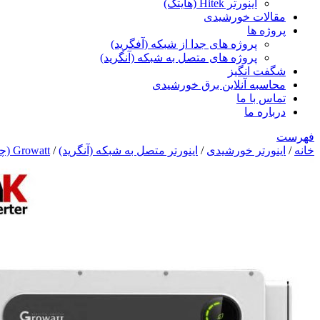
اینورتر Hitek (هایتک)
مقالات خورشیدی
پروژه ها
پروژه های جدا از شبکه (آفگرید)
پروژه های متصل به شبکه (آنگرید)
شگفت انگیز
محاسبه آنلاین برق خورشیدی
تماس با ما
درباره ما
فهرست
خانه
/
اینورتر خورشیدی
/
اینورتر متصل به شبکه (آنگرید)
/
Growatt (چین)