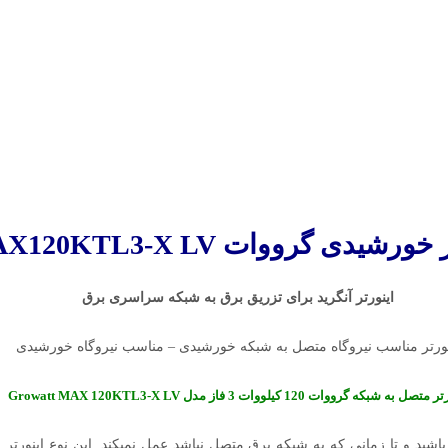
تر خورشیدی گرووات
X120KTL3-X LV
اینورتر آنگرید برای تزریق برق به شبکه سراسری برق
نورتر مناسب نیروگاه متصل به شبکه خورشیدی – مناسب نیروگاه خورشیدی
متصل به شبکه گرووات 120 کیلووات 3 فاز مدل Growatt
MAX 120KTL3-X LV
باشید و تا زمانی که به شبکه برق متصل نباشد عمل نمیکند. این نوع اینور