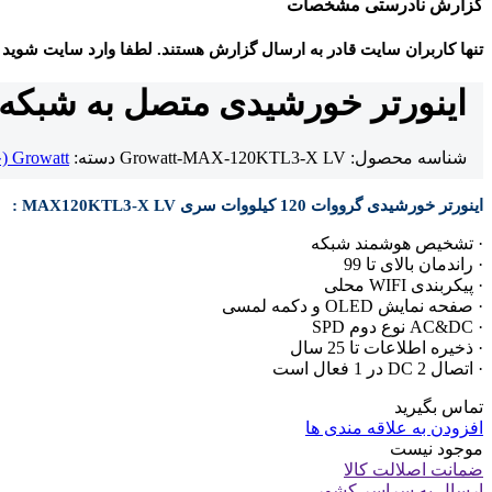
گزارش نادرستی مشخصات
تنها کاربران سایت قادر به ارسال گزارش هستند. لطفا وارد سایت شوید
اینورتر خورشیدی متصل به شبکه گرووات 120 کیلووات سه فاز L3-X LV
شناسه محصول:
Growatt-MAX-120KTL3-X LV
دسته:
Growatt (چین)
اینورتر خورشیدی گرووات 120 کیلووات سری
MAX120KTL3-X LV
:
· تشخیص هوشمند شبکه
· راندمان بالای تا 99
· پیکربندی WIFI محلی
· صفحه نمایش OLED و دکمه لمسی
· AC&DC نوع دوم SPD
· ذخیره اطلاعات تا 25 سال
· اتصال DC 2 در 1 فعال است
تماس بگیرید
افزودن به علاقه مندی ها
موجود نیست
ضمانت اصلالت کالا
ارسال به سراسر کشور