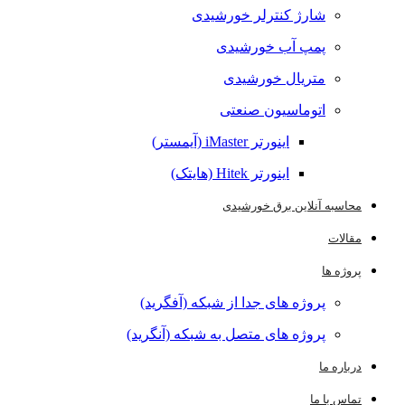
شارژ کنترلر خورشیدی
پمپ آب خورشیدی
متریال خورشیدی
اتوماسیون صنعتی
اینورتر iMaster (آیمستر)
اینورتر Hitek (هایتک)
محاسبه آنلاین برق خورشیدی
مقالات
پروژه ها
پروژه های جدا از شبکه (آفگرید)
پروژه های متصل به شبکه (آنگرید)
درباره ما
تماس با ما