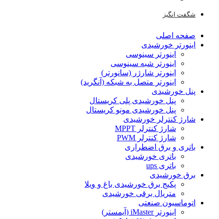
شگفت انگیز
صفحه اصلی
اینورتر خورشیدی
اینورتر سینوسی
اینورتر شبه سینوسی
اینورتر شارژر (سانورتر)
اینورتر متصل به شبکه (آنگرید)
پنل خورشیدی
پنل خورشیدی پلی کریستال
پنل خورشیدی مونو کریستال
شارژ کنترلر خورشیدی
شارژ کنترلر MPPT
شارژ کنترلر PWM
باتری و برق اضطراری
باتری خورشیدی
باتری ups
برق خورشیدی
پکیج برق خورشیدی باغ و ویلا
متریال برقی خورشیدی
اتوماسیون صنعتی
اینورتر iMaster (آیمستر)