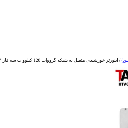
/ اینورتر خورشیدی متصل به شبکه گرووات 120 کیلووات سه فاز Growatt MAX 120KTL3-X LV