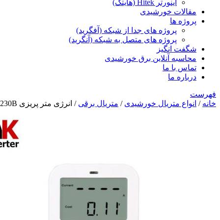
اینورتر Hitek (هایتک)
مقالات خورشیدی
پروژه ها
پروژه های جدا از شبکه (آفگرید)
پروژه های متصل به شبکه (آنگرید)
شگفت انگیز
محاسبه آنلاین برق خورشیدی
تماس با ما
درباره ما
فهرست
خانه
/
انواع متریال خورشیدی
/
متریال برقی
/ انرژی متر پریزی Unit UT230B