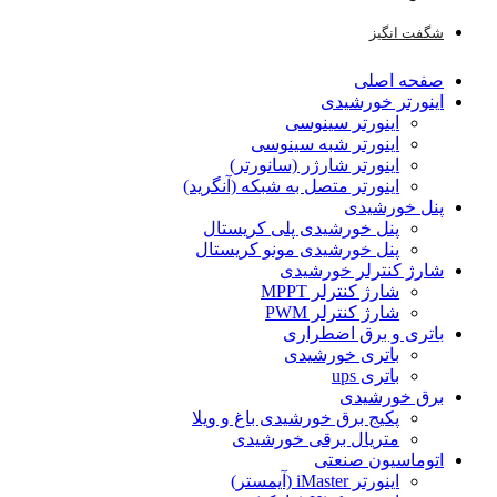
شگفت انگیز
صفحه اصلی
اینورتر خورشیدی
اینورتر سینوسی
اینورتر شبه سینوسی
اینورتر شارژر (سانورتر)
اینورتر متصل به شبکه (آنگرید)
پنل خورشیدی
پنل خورشیدی پلی کریستال
پنل خورشیدی مونو کریستال
شارژ کنترلر خورشیدی
شارژ کنترلر MPPT
شارژ کنترلر PWM
باتری و برق اضطراری
باتری خورشیدی
باتری ups
برق خورشیدی
پکیج برق خورشیدی باغ و ویلا
متریال برقی خورشیدی
اتوماسیون صنعتی
اینورتر iMaster (آیمستر)