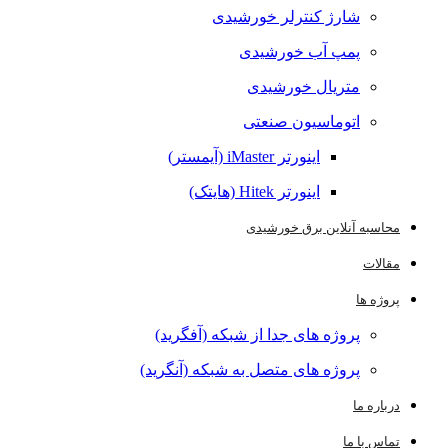
شارژ کنترلر خورشیدی
پمپ آب خورشیدی
متریال خورشیدی
اتوماسیون صنعتی
اینورتر iMaster (آیمستر)
اینورتر Hitek (هایتک)
محاسبه آنلاین برق خورشیدی
مقالات
پروژه ها
پروژه های جدا از شبکه (آفگرید)
پروژه های متصل به شبکه (آنگرید)
درباره ما
تماس با ما