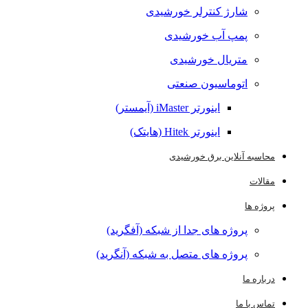
شارژ کنترلر خورشیدی
پمپ آب خورشیدی
متریال خورشیدی
اتوماسیون صنعتی
اینورتر iMaster (آیمستر)
اینورتر Hitek (هایتک)
محاسبه آنلاین برق خورشیدی
مقالات
پروژه ها
پروژه های جدا از شبکه (آفگرید)
پروژه های متصل به شبکه (آنگرید)
درباره ما
تماس با ما