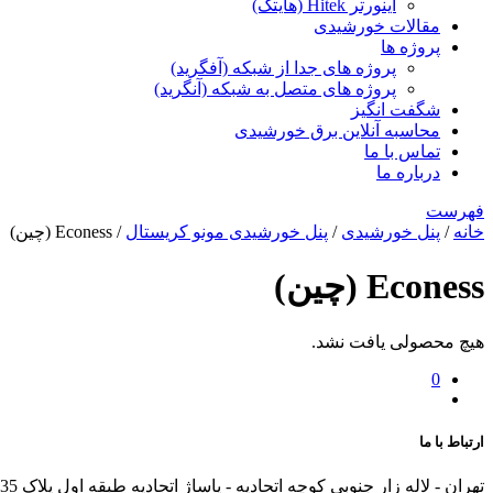
اینورتر Hitek (هایتک)
مقالات خورشیدی
پروژه ها
پروژه های جدا از شبکه (آفگرید)
پروژه های متصل به شبکه (آنگرید)
شگفت انگیز
محاسبه آنلاین برق خورشیدی
تماس با ما
درباره ما
فهرست
خانه
/
پنل خورشیدی
/
پنل خورشیدی مونو کریستال
/ Econess (چین)
Econess (چین)
هیچ محصولی یافت نشد.
0
ارتباط با ما
تهران - لاله زار جنوبی کوچه اتحادیه - پاساژ اتحادیه طبقه اول پلاک 35