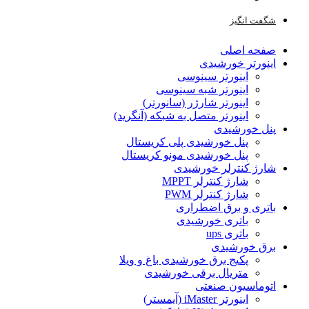
شگفت انگیز
صفحه اصلی
اینورتر خورشیدی
اینورتر سینوسی
اینورتر شبه سینوسی
اینورتر شارژر (سانورتر)
اینورتر متصل به شبکه (آنگرید)
پنل خورشیدی
پنل خورشیدی پلی کریستال
پنل خورشیدی مونو کریستال
شارژ کنترلر خورشیدی
شارژ کنترلر MPPT
شارژ کنترلر PWM
باتری و برق اضطراری
باتری خورشیدی
باتری ups
برق خورشیدی
پکیج برق خورشیدی باغ و ویلا
متریال برقی خورشیدی
اتوماسیون صنعتی
اینورتر iMaster (آیمستر)